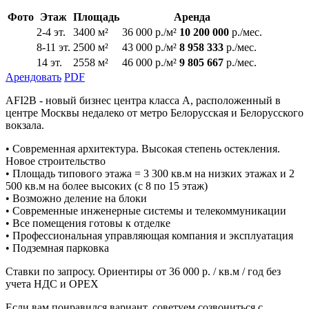
Фото
Этаж
Площадь
Аренда
2-4 эт.
3400 м²
36 000 р./м²
10 200 000
р./мес.
8-11 эт.
2500 м²
43 000 р./м²
8 958 333
р./мес.
14 эт.
2558 м²
46 000 р./м²
9 805 667
р./мес.
Арендовать
PDF
AFI2B - новый бизнес центра класса А, расположенный в
центре Москвы недалеко от метро Белорусская и Белорусского
вокзала.
• Современная архитектура. Высокая степень остекления.
Новое строительство
• Площадь типового этажа = 3 300 кв.м на низких этажах и 2
500 кв.м на более высоких (с 8 по 15 этаж)
• Возможно деление на блоки
• Современные инженерные системы и телекоммуникации
• Все помещения готовы к отделке
• Профессиональная управляющая компания и эксплуатация
• Подземная парковка
Ставки по запросу. Ориентиры от 36 000 р. / кв.м / год без
учета НДС и ОРЕХ
Если вам понравился вариант, советуем созвониться с