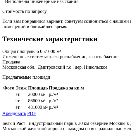
- Выполнены инженерные изыскания
Стоимость по запросу
Если вам понравился вариант, советуем созвониться с нашими
помещений в ближайшее время.
Технические характеристики
Общая площадь:
6 057 000 м²
Инженерные системы:
электроснабжение, газоснабжение
Продажа
Московская обл., Дмитровский г.о., дер. Никольское
Предлагаемые площади
Фото
Этаж
Площадь
Продажа за кв.м
эт.
20000 м²
р./м²
эт.
86600 м²
р./м²
эт.
481000 м²
р./м²
Арендовать
PDF
Белый Раст - индустриальный парк в 30 км севернее Москвы в
Московской железной дороги с выходом на все радиальные же