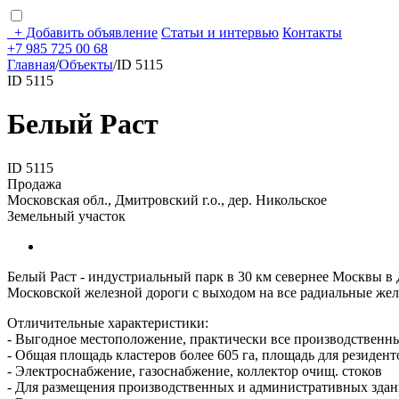
+
Добавить объявление
Статьи и интервью
Контакты
+7 985 725 00 68
Главная
/
Объекты
/
ID 5115
ID 5115
Белый Раст
ID 5115
Продажа
Московская обл., Дмитровский г.о., дер. Никольское
Земельный участок
Белый Раст - индустриальный парк в 30 км севернее Москвы в
Московской железной дороги с выходом на все радиальные же
Отличительные характеристики:
- Выгодное местоположение, практически все производствен
- Общая площадь кластеров более 605 га, площадь для резидент
- Электроснабжение, газоснабжение, коллектор очищ. стоков
- Для размещения производственных и административных здан