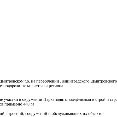
 Дмитровском г.о. на пересечении Ленинградского, Дмитровско
лезнодорожные магистрали региона
ные участки в окружении Парка заняты введёнными в строй и 
ов примерно 440 га
ий, строений, сооружений и обслуживающих их объектов