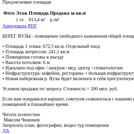
Предлагаемые площади
Фото
Этаж
Площадь
Продажа за кв.м
1 эт.
913,4 м²
р./м²
Арендовать
PDF
БЕРЕГ ЯУЗЫ - помещение свободного назначения общей площадь
• Площадь 1 этажа: 672,5 кв.м. Отдельный вход
• Площадь антресоли: 241,1 кв.м
• Помещения готовы к въезду
• Высота потолков: 6 м
• Идеально под офис / шоурум / мед. центр / стоматологию
• Инфраструктура: кофейни, рестораны + большая инфрастру
• Новая набережная р. Яузы будет включать в себя прогулочну
Условия продажи по запросу. Стоимость = 200 мил. руб.
Если вам понравился вариант, советуем созвониться с нашими
помещений в ближайшее время.
Читать полностью
Максим Чижиков
Запросить план, фотографии, видео тур помещения
ДА