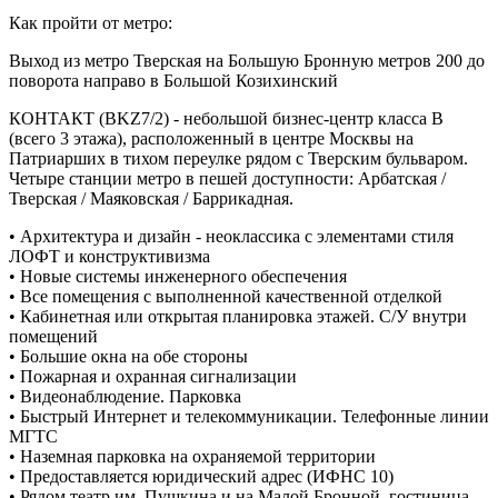
Как пройти от метро:
Выход из метро Тверская на Большую Бронную метров 200 до
поворота направо в Большой Козихинский
КОНТАКТ (BKZ7/2) - небольшой бизнес-центр класса В
(всего 3 этажа), расположенный в центре Москвы на
Патриарших в тихом переулке рядом с Тверским бульваром.
Четыре станции метро в пешей доступности: Арбатская /
Тверская / Маяковская / Баррикадная.
• Архитектура и дизайн - неоклассика с элементами стиля
ЛОФТ и конструктивизма
• Новые системы инженерного обеспечения
• Все помещения с выполненной качественной отделкой
• Кабинетная или открытая планировка этажей. С/У внутри
помещений
• Большие окна на обе стороны
• Пожарная и охранная сигнализации
• Видеонаблюдение. Парковка
• Быстрый Интернет и телекоммуникации. Телефонные линии
МГТС
• Наземная парковка на охраняемой территории
• Предоставляется юридический адрес (ИФНС 10)
• Рядом театр им. Пушкина и на Малой Бронной, гостиница