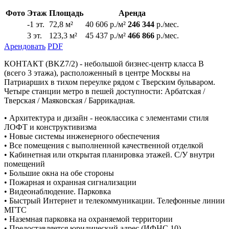
Фото
Этаж
Площадь
Аренда
-1 эт.
72,8 м²
40 606 р./м²
246 344
р./мес.
3 эт.
123,3 м²
45 437 р./м²
466 866
р./мес.
Арендовать
PDF
КОНТАКТ (BKZ7/2) - небольшой бизнес-центр класса В
(всего 3 этажа), расположенный в центре Москвы на
Патриарших в тихом переулке рядом с Тверским бульваром.
Четыре станции метро в пешей доступности: Арбатская /
Тверская / Маяковская / Баррикадная.
• Архитектура и дизайн - неоклассика с элементами стиля
ЛОФТ и конструктивизма
• Новые системы инженерного обеспечения
• Все помещения с выполненной качественной отделкой
• Кабинетная или открытая планировка этажей. С/У внутри
помещений
• Большие окна на обе стороны
• Пожарная и охранная сигнализации
• Видеонаблюдение. Парковка
• Быстрый Интернет и телекоммуникации. Телефонные линии
МГТС
• Наземная парковка на охраняемой территории
• Предоставляется юридический адрес (ИФНС 10)