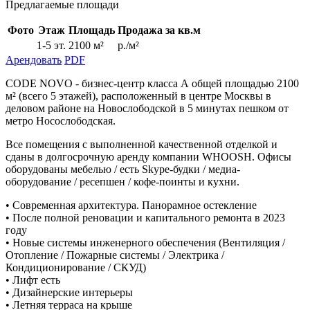
Предлагаемые площади
Фото
Этаж
Площадь
Продажа за кв.м
1-5 эт.
2100 м²
р./м²
Арендовать
PDF
CODE NOVO - бизнес-центр класса А общей площадью 2100
м² (всего 5 этажей), расположенный в центре Москвы в
деловом районе на Новослободской в 5 минутах пешком от
метро Носослободская.
Все помещения с выполненной качественной отделкой и
сданы в долгосрочную аренду компании WHOOSH. Офисы
оборудованы мебелью / есть Skype-будки / медиа-
оборудование / ресепшен / кофе-поинты и кухни.
• Современная архитектура. Панорамное остекление
• После полной реновации и капитального ремонта в 2023
году
• Новые системы инженерного обеспечения (Вентиляция /
Отопление / Пожарные системы / Электрика /
Кондиционирование / СКУД)
• Лифт есть
• Дизайнерские интерьеры
• Летняя терраса на крыше