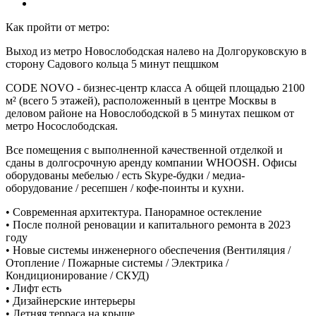
Как пройти от метро:
Выход из метро Новослободская налево на Долгоруковскую в
сторону Садового кольца 5 минут пещшком
CODE NOVO - бизнес-центр класса А общей площадью 2100
м² (всего 5 этажей), расположенный в центре Москвы в
деловом районе на Новослободской в 5 минутах пешком от
метро Носослободская.
Все помещения с выполненной качественной отделкой и
сданы в долгосрочную аренду компании WHOOSH. Офисы
оборудованы мебелью / есть Skype-будки / медиа-
оборудование / ресепшен / кофе-поинты и кухни.
• Современная архитектура. Панорамное остекление
• После полной реновации и капитального ремонта в 2023
году
• Новые системы инженерного обеспечения (Вентиляция /
Отопление / Пожарные системы / Электрика /
Кондиционирование / СКУД)
• Лифт есть
• Дизайнерские интерьеры
• Летняя терраса на крыше