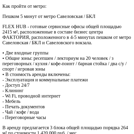
Как пройти от метро:
Пешком 5 минут от метро Савеловская / БКЛ
FLEX HUB - готовые сервисные офисы общей площадью
2415 м², расположенные в составе бизнес центра
ФАКТОРИЯ, расположенного в 4-5 минутах пешком от метро
Савеловская / БКЛ и Савеловского вокзала.
• Две входные группы
• Общие зоны: ресепшен / лекториум на 20 человек / з
переговорных / кухня / кофе-поинт / барная стойка / два с/у /
спорт / игровая зоны
• В стоимость аренды включены:
- Эксплуатация и коммунальные платежи
- Доступ 24/7
- Клининг
- Wi Fi, проводной интернет
- Мебель
- Печать документов
- Чай / кофе / вода
- Переговорные часы
В аренду предлагается 3 блока общей площадью порядка 264
м² по стоимости 1 420 000 руб. / мес.