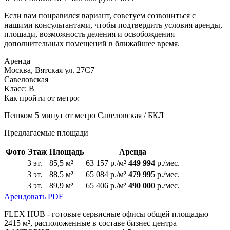
Если вам понравился вариант, советуем созвониться с
нашими консультантами, чтобы подтвердить условия аренды,
площади, возможность деления и освобождения
дополнительных помещений в ближайшее время.
Аренда
Москва, Вятская ул. 27С7
Савеловская
Класс: В
Как пройти от метро:
Пешком 5 минут от метро Савеловская / БКЛ
Предлагаемые площади
Фото
Этаж
Площадь
Аренда
3 эт.
85,5 м²
63 157 р./м²
449 994
р./мес.
3 эт.
88,5 м²
65 084 р./м²
479 995
р./мес.
3 эт.
89,9 м²
65 406 р./м²
490 000
р./мес.
Арендовать
PDF
FLEX HUB - готовые сервисные офисы общей площадью
2415 м², расположенные в составе бизнес центра