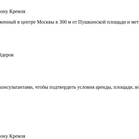
орону Кремля
нный в центре Москвы в 300 м от Пушкинской площади и метр
йдеров
 консультантами, чтобы подтвердить условия аренды, площади,
орону Кремля