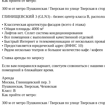
Как пройти от метро:
300 м от метро Пушкинская / Тверская по улице Тверская в ст
ГЛИНИЩЕВСКИЙ 3 (GLN3) - бизнес-центр класса В, расположе
• Классическая архитектура фасадов (всего 4 этажа)
• Общая площадь: 4000 м²
• Лифтов нет. Сплит система кондиционирования
• Все помещения с выполненной качественной отделкой
• Быстрый Интернет и телекоммуникации от нескольких прова
• Предоставляется юридический адрес (ИФНС 10)
• Рядом несколько театров и большое количество кафе / кофеен
Ставка аренды по запросу
Если вам понравился вариант, советуем созвониться с нашими
помещений в ближайшее время.
Аренда
Москва, Глинищевский пер. 3
Пушкинская, Тверская, Чеховская
Класс: В
Как пройти от метро:
300 м от метро Пушкинская / Тверская по улице Тверская в ст