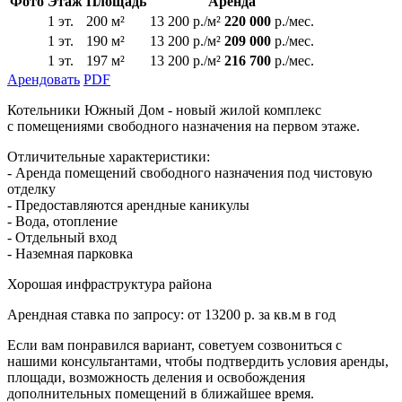
Фото
Этаж
Площадь
Аренда
1 эт.
200 м²
13 200 р./м²
220 000
р./мес.
1 эт.
190 м²
13 200 р./м²
209 000
р./мес.
1 эт.
197 м²
13 200 р./м²
216 700
р./мес.
Арендовать
PDF
Котельники Южный Дом - новый жилой комплекс
с
помещениями свободного назначения на первом этаже.
Отличительные характеристики:
- Аренда помещений свободного назначения под чистовую
отделку
- Предоставляются арендные каникулы
- Вода, отопление
- Отдельный вход
- Наземная парковка
Хорошая инфраструктура района
Арендная ставка по запросу: от 13200 р. за кв.м в год
Если вам понравился вариант, советуем созвониться с
нашими консультантами, чтобы подтвердить условия аренды,
площади, возможность деления и освобождения
дополнительных помещений в ближайшее время.