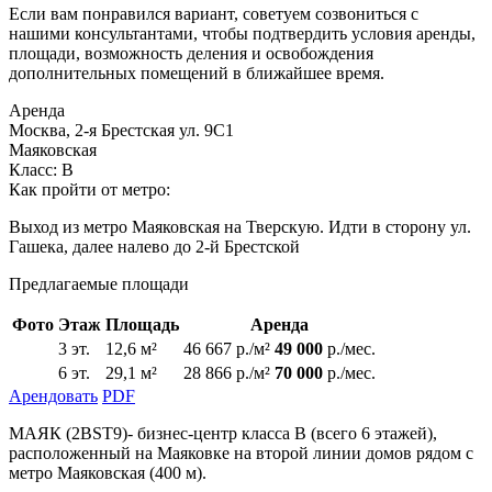
Если вам понравился вариант, советуем созвониться с
нашими консультантами, чтобы подтвердить условия аренды,
площади, возможность деления и освобождения
дополнительных помещений в ближайшее время.
Аренда
Москва, 2-я Брестская ул. 9С1
Маяковская
Класс: В
Как пройти от метро:
Выход из метро Маяковская на Тверскую. Идти в сторону ул.
Гашека, далее налево до 2-й Брестской
Предлагаемые площади
Фото
Этаж
Площадь
Аренда
3 эт.
12,6 м²
46 667 р./м²
49 000
р./мес.
6 эт.
29,1 м²
28 866 р./м²
70 000
р./мес.
Арендовать
PDF
МАЯК (2BST9)- бизнес-центр класса В (всего 6 этажей),
расположенный на Маяковке на второй линии домов рядом с
метро Маяковская (400 м).