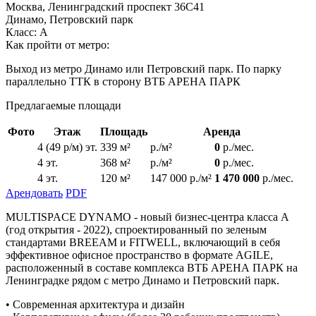
Москва, Ленинградский проспект 36С41
Динамо, Петровский парк
Класс: А
Как пройти от метро:
Выход из метро Динамо или Петровский парк. По парку
параллельно ТТК в сторону ВТБ АРЕНА ПАРК
Предлагаемые площади
Фото
Этаж
Площадь
Аренда
4 (49 р/м) эт.
339 м²
р./м²
0
р./мес.
4 эт.
368 м²
р./м²
0
р./мес.
4 эт.
120 м²
147 000 р./м²
1 470 000
р./мес.
Арендовать
PDF
MULTISPACE DYNAMO - новый бизнес-центра класса А
(год открытия - 2022), спроектированный по зеленым
стандартами BREEAM и FITWELL, включающий в себя
эффективное офисное пространство в формате AGILE,
расположенный в составе комплекса ВТБ АРЕНА ПАРК на
Ленинградке рядом с метро Динамо и Петровский парк.
• Современная архитектура и дизайн