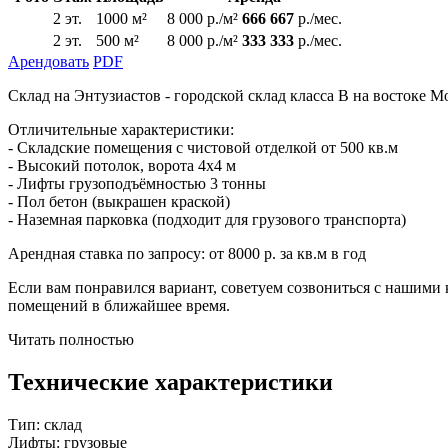
2 эт.
1000 м²
8 000 р./м²
666 667
р./мес.
2 эт.
500 м²
8 000 р./м²
333 333
р./мес.
Арендовать
PDF
Склад на Энтузиастов - городской склад класса В на востоке 
Отличительные характеристики:
- Складские помещения с чистовой отделкой от 500 кв.м
- Высокий потолок, ворота 4х4 м
- Лифты грузоподъёмностью 3 тонны
- Пол бетон (выкрашен краской)
- Наземная парковка (подходит для грузового транспорта)
Арендная ставка по запросу: от 8000 р. за кв.м в год
Если вам понравился вариант, советуем созвониться с нашими
помещений в ближайшее время.
Читать полностью
Технические характеристики
Тип:
склад
Лифты:
грузовые