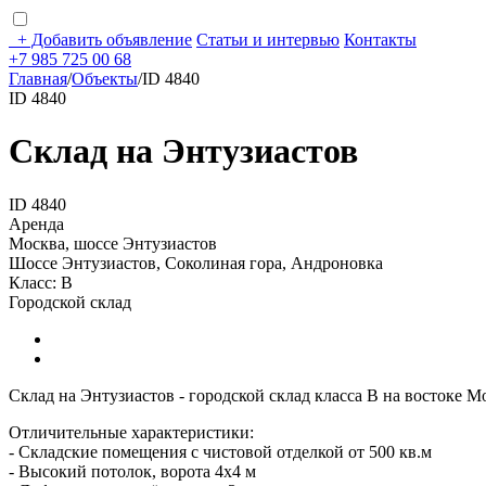
+
Добавить объявление
Статьи и интервью
Контакты
+7 985 725 00 68
Главная
/
Объекты
/
ID 4840
ID 4840
Склад на Энтузиастов
ID 4840
Аренда
Москва, шоссе Энтузиастов
Шоссе Энтузиастов, Соколиная гора, Андроновка
Класс: В
Городской склад
Склад на Энтузиастов - городской склад класса В на востоке 
Отличительные характеристики:
- Складские помещения с чистовой отделкой от 500 кв.м
- Высокий потолок, ворота 4х4 м