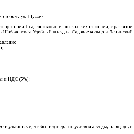
в сторону ул. Шухова
ерритории 1 га, состоящий из нескольких строений, с развито
о Шаболовская. Удобный выезд на Садовое кольцо и Ленинский 
авление
т,
ды и НДС (5%):
 консультантами, чтобы подтвердить условия аренды, площади,