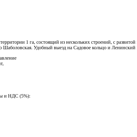
ерритории 1 га, состоящий из нескольких строений, с развито
о Шаболовская. Удобный выезд на Садовое кольцо и Ленинский 
авление
т,
ды и НДС (5%):