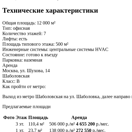
Технические характеристики
Общая площадь:
12 000 м²
Тип:
офисная
Количество этажей:
7
Лифты:
есть
Площадь типового этажа:
500 м²
Инженерные системы:
центральные системы HVAC
Состояние:
готово к въезду
Парковка:
наземная
Аренда
Москва, ул. Шухова, 14
Шаболовская
Класс: В
Как пройти от метро:
Выход из метро Шаболовская на ул. Шаболовка, далее направо 
Предлагаемые площади
Фото
Этаж
Площадь
Аренда
3 эт.
110,4 м²
506 000 р./м²
4 655 200
р./мес.
1 эт.
23,7 м²
138 000 р./м²
272 550
р./мес.