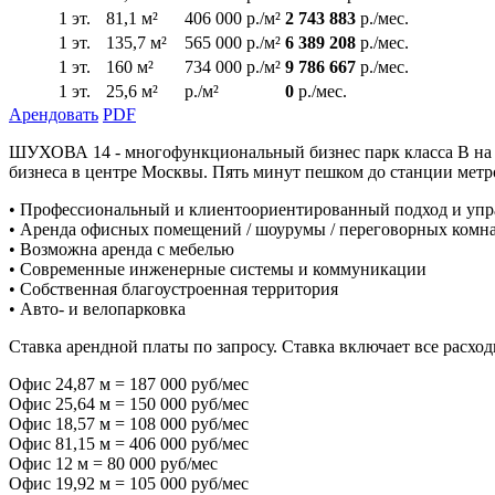
1 эт.
81,1 м²
406 000 р./м²
2 743 883
р./мес.
1 эт.
135,7 м²
565 000 р./м²
6 389 208
р./мес.
1 эт.
160 м²
734 000 р./м²
9 786 667
р./мес.
1 эт.
25,6 м²
р./м²
0
р./мес.
Арендовать
PDF
ШУХОВА 14 - многофункциональный бизнес парк класса В на т
бизнеса в центре Москвы. Пять минут пешком до станции метр
• Профессиональный и клиентоориентированный подход и упр
• Аренда офисных помещений / шоурумы / переговорных комна
• Возможна аренда с мебелью
• Современные инженерные системы и коммуникации
• Собственная благоустроенная территория
• Авто- и велопарковка
Ставка арендной платы по запросу. Ставка включает все расхо
Офис 24,87 м = 187 000 руб/мес
Офис 25,64 м = 150 000 руб/мес
Офис 18,57 м = 108 000 руб/мес
Офис 81,15 м = 406 000 руб/мес
Офис 12 м = 80 000 руб/мес
Офис 19,92 м = 105 000 руб/мес