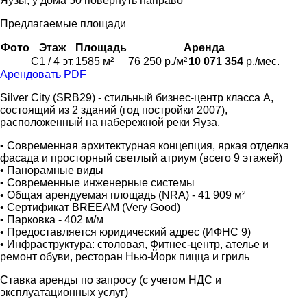
Яузы, у дома 50 повернуть направо
Предлагаемые площади
Фото
Этаж
Площадь
Аренда
C1 / 4 эт.
1585 м²
76 250 р./м²
10 071 354
р./мес.
Арендовать
PDF
Silver City (SRB29) - стильный бизнес-центр класса А,
состоящий из 2 зданий (год постройки 2007),
расположенный на набережной реки Яуза.
• Современная архитектурная концепция, яркая отделка
фасада и просторный светлый атриум (всего 9 этажей)
• Панорамные виды
• Современные инженерные системы
• Общая арендуемая площадь (NRA) - 41 909 м²
• Сертификат BREEAM (Very Good)
• Парковка - 402 м/м
• Предоставляется юридический адрес (ИФНС 9)
• Инфраструктура: столовая, Фитнес-центр, ателье и
ремонт обуви, ресторан Нью-Йорк пицца и гриль
Ставка аренды по запросу (с учетом НДС и
эксплуатационных услуг)