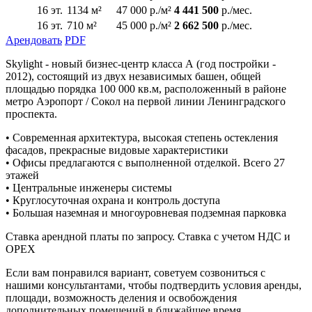
16 эт.
1134 м²
47 000 р./м²
4 441 500
р./мес.
16 эт.
710 м²
45 000 р./м²
2 662 500
р./мес.
Арендовать
PDF
Skylight - новый бизнес-центр класса А (год постройки -
2012), состоящий из двух независимых башен, общей
площадью порядка 100 000 кв.м, расположенный в районе
метро Аэропорт / Сокол на первой линии Ленинградского
проспекта.
• Современная архитектура, высокая степень остекления
фасадов, прекрасные видовые характеристики
• Офисы предлагаются с выполненной отделкой. Всего 27
этажей
• Центральные инженеры системы
• Круглосуточная охрана и контроль доступа
• Большая наземная и многоуровневая подземная парковка
Ставка арендной платы по запросу. Ставка с учетом НДС и
ОРЕХ
Если вам понравился вариант, советуем созвониться с
нашими консультантами, чтобы подтвердить условия аренды,
площади, возможность деления и освобождения
дополнительных помещений в ближайшее время.