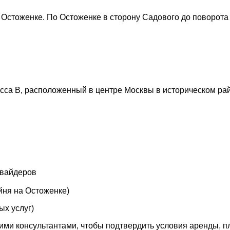
а Остоженке. По Остоженке в сторону Садового до поворот
сса В, расположенный в центре Москвы в историческом ра
овайдеров
йня на Остоженке)
ых услуг)
шими консультантами, чтобы подтвердить условия аренды, 