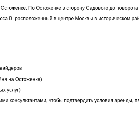
а Остоженке. По Остоженке в сторону Садового до поворот
сса В, расположенный в центре Москвы в историческом ра
овайдеров
йня на Остоженке)
ых услуг)
шими консультантами, чтобы подтвердить условия аренды, 