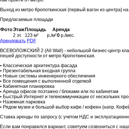
Выход из метро Кропоткинская (первый вагон из центра) н
Предлагаемые площади
Фото
Этаж
Площадь
Аренда
2 эт.
123 м²
р./м²
0
р./мес.
Арендовать
PDF
ВСЕВОЛОЖСКИЙ 2 (All Wall) - небольшой бизнес-центр кла
пешей доступности от метро Кропоткинская.
• Классическая архитектура фасада
• Презентабельная входная группа
• Новые системы инженерного обеспечения
• Все помещения с выполненной отделкой
• Кабинетная планировка
• Аренда офисов поэтажно / блоками или по кабинетам
• Быстрый Интернет и телекоммуникации от нескольких пр
• Наземная парковка
• Рядом музеи и большой выбор кафе / кофеен (напр. Кофе
Ставка аренды по запросу (с учетом НДС и эксплуатационн
Если вам понравился вариант, советуем созвониться с на