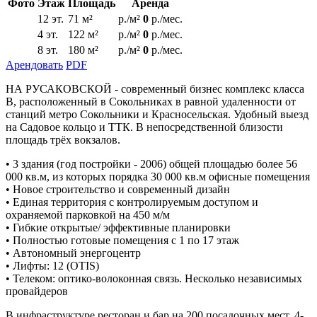
Фото
Этаж
Площадь
Аренда
12 эт.
71 м²
р./м²
0
р./мес.
4 эт.
122 м²
р./м²
0
р./мес.
8 эт.
180 м²
р./м²
0
р./мес.
Арендовать
PDF
НА РУСАКОВСКОЙ - современный бизнес комплекс класса
В, расположенный в Сокольниках в равной удаленности от
станций метро Сокольники и Красносельская. Удобный выезд
на Садовое кольцо и ТТК. В непосредственной близости
площадь трёх вокзалов.
• 3 здания (год постройки - 2006) общей площадью более 56
000 кв.м, из которых порядка 30 000 кв.м офисные помещения
• Новое строительство и современный дизайн
• Единая территория с контролируемым доступом и
охраняемой парковкой на 450 м/м
• Гибкие открытые/ эффективные планировки
• Полностью готовые помещения с 1 по 17 этаж
• Автономный энергоцентр
• Лифты: 12 (OTIS)
• Телеком: оптико-волоконная связь. Несколько независимых
провайдеров
В инфраструктуре ресторан и бар на 200 посадочных мест, 4-