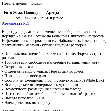
Предлагаемые площади
Фото
Этаж
Площадь
Аренда
1 эт.
248,9 м²
р./м²
0
р./мес.
Арендовать
PDF
В аренду предлагается помещение свободного назначения
порядка 249 м² на 1 этаже на Большой Никитской напротив
Кофемании и консерватории им. Чайковского. Идеально под
флагманский магазин / бутик / шоурум / ресторан.
• Площадь помещений: 248,9 м² на 1 этаже. Формат: стрит
ритейл
• Торговое или свободное назначение (ограничений нет)
• Витринные окна
• Отдельный вход с улицы. Первая линия домов
• Планировка - свободная
• Состояние помещений: под чистовую отделку (White Box)
• Все городские инженерные коммуникации
• Возможность размещения вывески на фасаде
• Интенсивный автомобильный и пешеходный трафик
• Высота потолков: 3,1 м
• Электричество: по запросу
Аренда: 3 500 000 руб. / мес. (МАП)