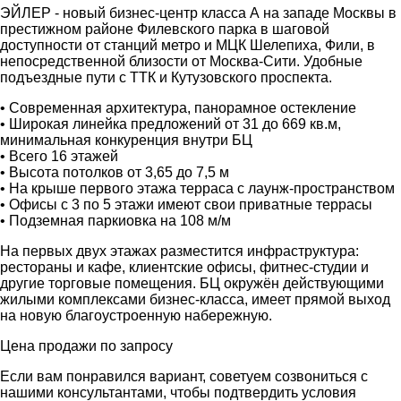
ЭЙЛЕР - новый бизнес-центр класса А на западе Москвы в
престижном районе Филевского парка в шаговой
доступности от станций метро и МЦК Шелепиха, Фили, в
непосредственной близости от Москва-Сити. Удобные
подъездные пути с ТТК и Кутузовского проспекта.
• Современная архитектура, панорамное остекление
• Широкая линейка предложений от 31 до 669 кв.м,
минимальная конкуренция внутри БЦ
• Всего 16 этажей
• Высота потолков от 3,65 до 7,5 м
• На крыше первого этажа терраса с лаунж-пространством
• Офисы с 3 по 5 этажи имеют свои приватные террасы
• Подземная паркиовка на 108 м/м
На первых двух этажах разместится инфраструктура:
рестораны и кафе, клиентские офисы, фитнес-студии и
другие торговые помещения. БЦ окружён действующими
жилыми комплексами бизнес-класса, имеет прямой выход
на новую благоустроенную набережную.
Цена продажи по запросу
Если вам понравился вариант, советуем созвониться с
нашими консультантами, чтобы подтвердить условия