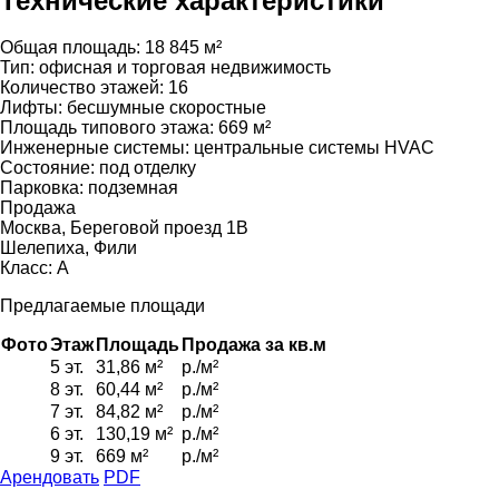
Технические характеристики
Общая площадь:
18 845 м²
Тип:
офисная и торговая недвижимость
Количество этажей:
16
Лифты:
бесшумные скоростные
Площадь типового этажа:
669 м²
Инженерные системы:
центральные системы HVAC
Состояние:
под отделку
Парковка:
подземная
Продажа
Москва, Береговой проезд 1В
Шелепиха, Фили
Класс: А
Предлагаемые площади
Фото
Этаж
Площадь
Продажа за кв.м
5 эт.
31,86 м²
р./м²
8 эт.
60,44 м²
р./м²
7 эт.
84,82 м²
р./м²
6 эт.
130,19 м²
р./м²
9 эт.
669 м²
р./м²
Арендовать
PDF