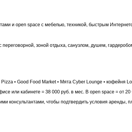
етами и open space с мебелью, техникой, быстрым Интернет
 с переговорной, зоной отдыха, санузлом, душем, гардеробом
 Pizza • Good Food Market • Мята Cyber Lounge • кофейня 
се или кабинете = 38 000 руб. в мес. В open space = от 20 
шими консультантами, чтобы подтвердить условия аренды, 