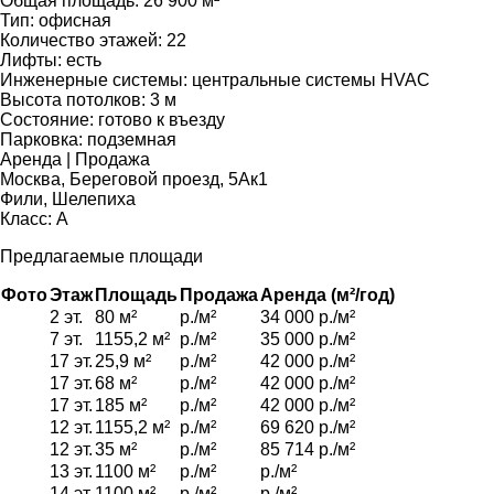
Общая площадь:
26 900 м²
Тип:
офисная
Количество этажей:
22
Лифты:
есть
Инженерные системы:
центральные системы HVAC
Высота потолков:
3 м
Состояние:
готово к въезду
Парковка:
подземная
Аренда | Продажа
Москва, Береговой проезд, 5Ак1
Фили, Шелепиха
Класс: А
Предлагаемые площади
Фото
Этаж
Площадь
Продажа
Аренда (м²/год)
2 эт.
80 м²
р./м²
34 000 р./м²
7 эт.
1155,2 м²
р./м²
35 000 р./м²
17 эт.
25,9 м²
р./м²
42 000 р./м²
17 эт.
68 м²
р./м²
42 000 р./м²
17 эт.
185 м²
р./м²
42 000 р./м²
12 эт.
1155,2 м²
р./м²
69 620 р./м²
12 эт.
35 м²
р./м²
85 714 р./м²
13 эт.
1100 м²
р./м²
р./м²
14 эт.
1100 м²
р./м²
р./м²