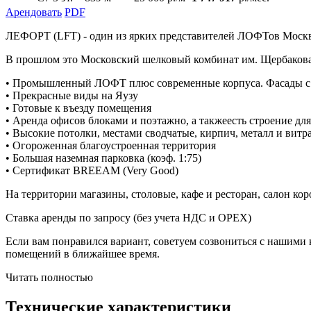
Арендовать
PDF
ЛЕФОРТ (LFT) - один из ярких представителей ЛОФТов Москвы
В прошлом это Московский шелковый комбинат им. Щербакова,
• Промышленный ЛОФТ плюс современные корпуса. Фасады с
• Прекрасные виды на Яузу
• Готовые к въезду помещения
• Аренда офисов блоками и поэтажно, а такжеесть строение для
• Высокие потолки, местами сводчатые, кирпич, металл и вит
• Огороженная благоустроенная территория
• Большая наземная парковка (коэф. 1:75)
• Сертификат BREEAM (Very Good)
На территории магазины, столовые, кафе и ресторан, салон кор
Ставка аренды по запросу (без учета НДС и ОРЕХ)
Если вам понравился вариант, советуем созвониться с нашими
помещений в ближайшее время.
Читать полностью
Технические характеристики