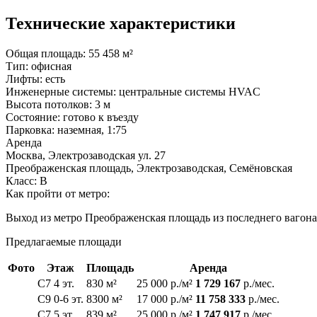
Технические характеристики
Общая площадь:
55 458 м²
Тип:
офисная
Лифты:
есть
Инженерные системы:
центральные системы HVAC
Высота потолков:
3 м
Состояние:
готово к въезду
Парковка:
наземная, 1:75
Аренда
Москва, Электрозаводская ул. 27
Преображенская площадь, Электрозаводская, Семёновская
Класс: В
Как пройти от метро:
Выход из метро Преображенская площадь из последнего вагона,
Предлагаемые площади
Фото
Этаж
Площадь
Аренда
C7 4 эт.
830 м²
25 000 р./м²
1 729 167
р./мес.
C9 0-6 эт.
8300 м²
17 000 р./м²
11 758 333
р./мес.
C7 5 эт.
839 м²
25 000 р./м²
1 747 917
р./мес.