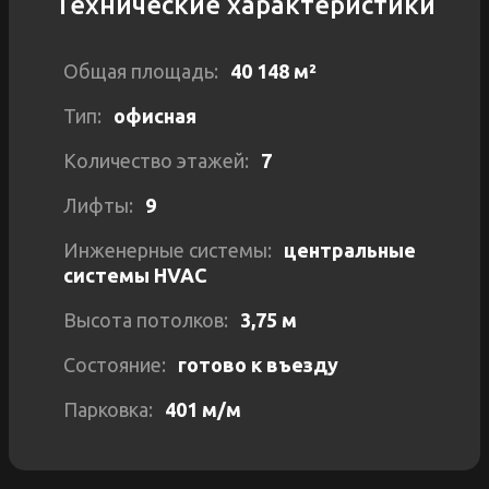
Технические характеристики
Ставка аренды по запросу (с учетом НДС и
эксплуатационных услуг)
Общая площадь:
40 148 м²
Если вам понравился вариант, советуем созвониться с
Тип:
офисная
нашими консультантами, чтобы подтвердить условия
аренды, площади, возможность деления и
Количество этажей:
7
освобождения дополнительных помещений в
ближайшее время.
Лифты:
9
Инженерные системы:
центральные
системы HVAC
Высота потолков:
3,75 м
Состояние:
готово к въезду
Парковка:
401 м/м