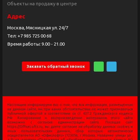
Объекты на продажу в центре
Адрес
Москва, Мясницкая ул. 24/7
Тел:
+7 985 725 00 68
Время работы: 9.00 - 21.00
Заказать обратный звонок
Настоящим информируем вас о том, что вся информация, размещенная
на данном сайте, ни при каких обстоятельствах не может признаваться
публичной офертой в соответствии со ст. 437.2 Гражданского кодекса
РФ. Копирование и воспроизведение материалов этого сайта
возможно с согласия администрации сайта. Посещая сайт
https://OfficeLofts.ru, вы даете согласие на обработку данных cookies и
иных пользовательских данных, сбор которых автоматически
осуществляется АО «Офислофтс» (123056, г.Москва, Название улицы ул.,
д.4) на условиях «Положения об обработке персональных данных АО