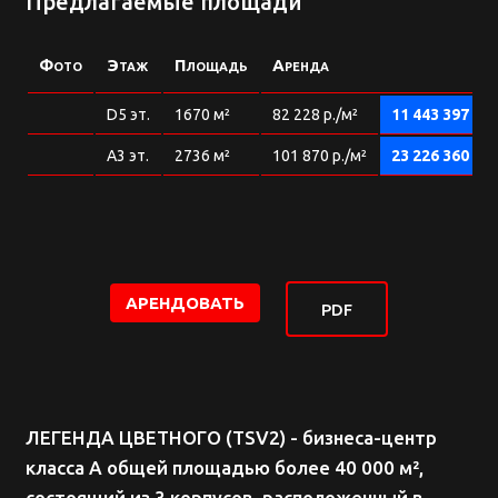
Предлагаемые площади
Фото
Этаж
Площадь
Аренда
D5 эт.
1670 м²
82 228 р./м²
11 443 397
р./
A3 эт.
2736 м²
101 870 р./м²
23 226 360
р./
АРЕНДОВАТЬ
PDF
ЛЕГЕНДА ЦВЕТНОГО (TSV2) - бизнеса-центр
класса А общей площадью более 40 000 м²,
состоящий из 3 корпусов, расположенный в