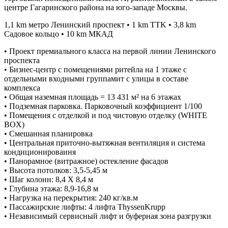
центре Гагаринского района на юго-западе Москвы.
1,1 km метро Ленинский проспект • 1 km TTK • 3,8 km
Садовое кольцо • 10 km МКАД
• Проект премиального класса на первой линии Ленинского
проспекта
• Бизнес-центр с помещениями ритейла на 1 этаже с
отдельными входными группамит с улицы в составе
комплекса
• Общая наземная площадь = 13 431 м² на 6 этажах
• Подземная парковка. Парковочный коэффициент 1/100
• Помещения с отделкой и под чистовую отделку (WHITE
BOX)
• Смешанная планировка
• Центральная приточно-вытяжная вентиляция и система
кондиционироваиня
• Панорамное (витражное) остекление фасадов
• Высота потолков: 3,5-5,45 м
• Шаг колонн: 8,4 X 8,4 м
• Глубина этажа: 8,9-16,8 м
• Нагрузка на перекрытия: 240 кг/кв.м
• Пассажирские лифты: 4 лифта ThyssenKrupp
• Независимый сервисный лифт и буферная зона разгрузки