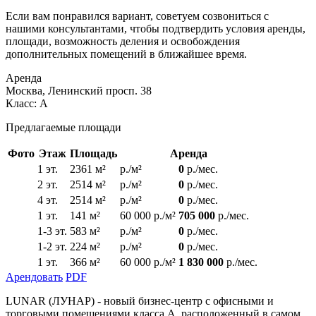
Если вам понравился вариант, советуем созвониться с
нашими консультантами, чтобы подтвердить условия аренды,
площади, возможность деления и освобождения
дополнительных помещений в ближайшее время.
Аренда
Москва, Ленинский просп. 38
Класс: А
Предлагаемые площади
Фото
Этаж
Площадь
Аренда
1 эт.
2361 м²
р./м²
0
р./мес.
2 эт.
2514 м²
р./м²
0
р./мес.
4 эт.
2514 м²
р./м²
0
р./мес.
1 эт.
141 м²
60 000 р./м²
705 000
р./мес.
1-3 эт.
583 м²
р./м²
0
р./мес.
1-2 эт.
224 м²
р./м²
0
р./мес.
1 эт.
366 м²
60 000 р./м²
1 830 000
р./мес.
Арендовать
PDF
LUNAR (ЛУНАР) - новый бизнес-центр с офисными и
торговыми помещениями класса А, расположенный в самом