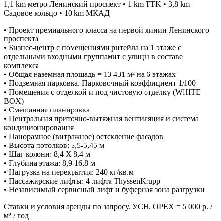
1,1 km метро Ленинский проспект • 1 km TTK • 3,8 km
Садовое кольцо • 10 km МКАД
• Проект премиального класса на первой линии Ленинского
проспекта
• Бизнес-центр с помещениями ритейла на 1 этаже с
отдельными входными группамит с улицы в составе
комплекса
• Общая наземная площадь = 13 431 м² на 6 этажах
• Подземная парковка. Парковочный коэффициент 1/100
• Помещения с отделкой и под чистовую отделку (WHITE
BOX)
• Смешанная планировка
• Центральная приточно-вытяжная вентиляция и система
кондиционироваиня
• Панорамное (витражное) остекление фасадов
• Высота потолков: 3,5-5,45 м
• Шаг колонн: 8,4 X 8,4 м
• Глубина этажа: 8,9-16,8 м
• Нагрузка на перекрытия: 240 кг/кв.м
• Пассажирские лифты: 4 лифта ThyssenKrupp
• Независимый сервисный лифт и буферная зона разгрузки
Ставки и условия аренды по запросу. УСН. OPEX = 5 000 р. /
м² / год