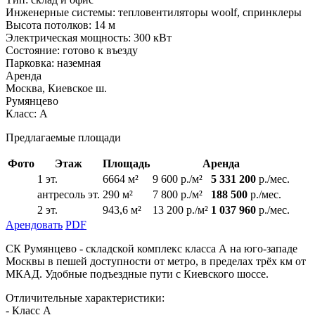
Инженерные системы:
тепловентиляторы woolf, спринклеры
Высота потолков:
14 м
Электрическая мощность:
300 кВт
Состояние:
готово к въезду
Парковка:
наземная
Аренда
Москва, Киевское ш.
Румянцево
Класс: А
Предлагаемые площади
Фото
Этаж
Площадь
Аренда
1 эт.
6664 м²
9 600 р./м²
5 331 200
р./мес.
антресоль эт.
290 м²
7 800 р./м²
188 500
р./мес.
2 эт.
943,6 м²
13 200 р./м²
1 037 960
р./мес.
Арендовать
PDF
СК Румянцево - складcкой комплекс класса А на юго-западе
Москвы в пешей доступности от метро, в пределах трёх км от
МКАД. Удобные подъездные пути с Киевского шоссе.
Отличительные характеристики:
- Класс А