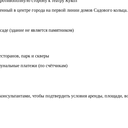
противополну/ю сторону к театру Кукол
ный в центре города на первой линии домов Садового кольца. Р
аде (здание не является памятником)
ресторанов, парк и скверы
ммунальные платежи (по счётчикам)
 консультантами, чтобы подтвердить условия аренды, площади,