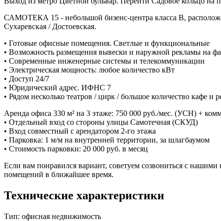
Выход из метро Цветной бульвар. Перейти Садовое кольцо на 
САМОТЕКА 15 - небольшой бизенс-центра класса В, расположен
Сухаревская / Достоевская.
• Готовые офисные помещения. Светлые и функциональные
• Возможность размещения вывески и наружной рекламы на фас
• Современные инженерные системы и телекоммуникации
• Электрическая мощность: любое количество кВт
• Доступ 24/7
• Юридический адрес. ИФНС 7
• Рядом несколько театров / цирк / большое количество кафе и 
Аренда офиса 330 м² на 3 этаже: 750 000 руб./мес. (УСН) + ко
• Отдельный вход со стороны улицы Самотечная (СКУД)
• Вход совместный с арендатором 2-го этажа
• Парковка: 1 м/м на внутренней территории, за шлагбаумом
• Стоимость парковки: 20 000 руб. в месяц
Если вам понравился вариант, советуем созвониться с нашими
помещений в ближайшее время.
Технические характеристики
Тип:
офисная недвижимость