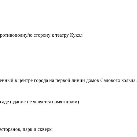
противополну/ю сторону к театру Кукол
ный в центре города на первой линии домов Садового кольца. Р
аде (здание не является памятником)
ресторанов, парк и скверы