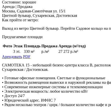
Состояние:
хорошее
Аренда | Продажа
Москва, Садовая-Самотёчная ул. 15/1
Цветной бульвар, Сухаревская, Достоевская
Как пройти от метро:
Выход из метро Цветной бульвар. Перейти Садовое кольцо на 
Предлагаемые площади
Фото
Этаж
Площадь
Продажа
Аренда (м²/год)
3 эт.
330 м²
р./м²
27 272 р./м²
Арендовать
PDF
САМОТЕКА 15 - небольшой бизенс-центра класса В, расположен
Сухаревская / Достоевская.
• Готовые офисные помещения. Светлые и функциональные
• Возможность размещения вывески и наружной рекламы на фас
• Современные инженерные системы и телекоммуникации
• Электрическая мощность: любое количество кВт
• Доступ 24/7
• Юридический адрес. ИФНС 7
• Рядом несколько театров / цирк / большое количество кафе и 