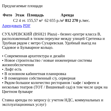
Предлагаемые площади
Фото
Этаж
Площадь
Аренда
C2 4 эт.
155,57 м²
62 655 р./м²
812 270
р./мес.
Арендовать
PDF
СУХАРЕВСКИЙ (BSH21 Plaza) - бизнес-центре класса В,
расположенный в тихом переулке между улицей Сретенка и
Трубная рядом с метро Сухаревская. Удобный выезд на
Садовое и Бульварное кольцо.
• Современная архитектура и дизайн
• Новое строительство / новые инженерные системы
жизнеобеспечения
• Лифт есть
• В основном кабинетная планировка
• В помещении собственный с/у, серверная
• Рядом большое количество ресторанов / кафе / кофеен и
несколько театров (ТОТ / Вишневый сад) в том числе цирк на
Цветном бульваре
Ставка аренды по запросу (с учетом НДС, коммунальных и
эксплуатационных услуг)