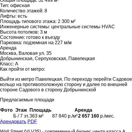
Общая площадь:
32 499 м²
Тип:
офисная
Количество этажей:
8
Лифты:
есть
Площадь типового этажа:
2 300 м²
Инженерные системы:
центральные системы HVAC
Высота потолков:
3 м
Состояние:
готово к въезду
Парковка:
подземная на 227 м/м
Аренда
Москва, Валовая ул. 35
Добрынинская, Серпуховская, Павелецкая
Класс: А
Как пройти от метро:
Выйти из метро Павелецкая. По переходу перейти Садовое
кольцо на противоположную сторону и далее по внешней
стороне Садового в сторону Добрынинской
Предлагаемые площади
Фото
Этаж
Площадь
Аренда
Б / 7 эт.
363 м²
87 840 р./м²
2 657 160
р./мес.
Арендовать
PDF
Wall Street (VLV35) - современный бизнес центр класса А