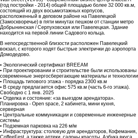
(год постройки - 2014) общей площадью более 32 000 кв.м,
состоящий из двух восьмиэтажных корпусов,
расположенный в деловом районе на Павелецкой
(Замоскворечье) в пяти минутах пешком от станции метро
Добрынинская / Серпуховская или Павелецкая. Здание
находится на первой линии Садового кольца.
В непосредственной близости расположен Павелецкий
вокзал, с которого ходят быстрые электрички до аэропорта
Домодедово.
• Экологический сертификат BREEAM
• При проектировании и строительстве были использованы
современные энергосберегающие материалы и технологии
• Площадь типового этажа - порядка 2300 кв.м
• В среду предлагается офис 575 кв.м (часть 6-го этажа).
Свободно с 1 янв. 2025
• Отделка и состояние: «за выездом арендатора».
Планировка - Open space, 2 кабинета, мини кухня,
серверная
• Центральные коммуникации и современные инженерные
системы
• Подземная парковка на 226 м/м
• Инфраструктура: столовую для арендаторов, Кофемания,
CoffeeFest, а также аптеки, салоны красоты, Азбука вкуса,